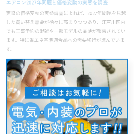
エアコン2027年問題と価格変動の実態を調査
実際の価格変動の実態調査によれば、2027年問題を見越
した買い替え需要が徐々に高まりつつあり、江戸川区内
でも工事予約の混雑や一部モデルの品薄が報告されてい
ます。特に省エネ基準適合品への需要移行が進んでいま
す。
また、経済産業省の方針や補助金政策も今後の価格変動
に大きな影響を与えると考えられます。補助金情報や最
新の基準内容を定期的にチェックし、工事業者からの見
積もりも複数取得することが重要です。
ユーザーからは「複数社に見積もりを依頼して比較し
た」「補助金を活用して費用を抑えられた」などの具体
的な体験談も多く、情報収集と早期行動が価格変動への
最大の対策となっています。