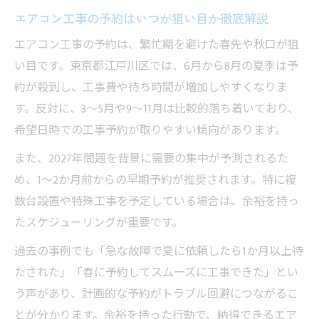
エアコン工事の予約はいつが狙い目か徹底解説
エアコン工事の予約は、繁忙期を避けた春先や秋口が狙
い目です。東京都江戸川区では、6月から8月の夏季は予
約が殺到し、工事費や待ち時間が増加しやすくなりま
す。反対に、3～5月や9～11月は比較的落ち着いており、
希望日時での工事予約が取りやすい傾向があります。
また、2027年問題を背景に需要の集中が予測されるた
め、1～2か月前からの早期予約が推奨されます。特に複
数台設置や特殊工事を予定している場合は、余裕を持っ
たスケジューリングが重要です。
過去の事例でも「急な故障で夏に依頼したら1か月以上待
たされた」「春に予約してスムーズに工事できた」とい
う声があり、計画的な予約がトラブル回避につながるこ
とが分かります。余裕を持った行動で、納得できるエア