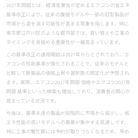
エアコン工事の価格変動と2027年問題の影
2027年問題とは、経済産業省が定めるエアコンの省エネ
響
基準改正により、従来の廉価モデルや一部の旧型製品が
2027年問題によるエアコン工事費用高騰の
市場から姿を消す可能性が高まる現象を指します。特に
背景
東京都江戸川区のような都市部では、買い替えや工事の
エアコン2027年問題と価格上昇予測のポイ
タイミングを見極める重要性が一層高まっています。
ント
この基準改正の適用開始は2027年からとされており、エ
エアコン工事費は2027年にどこまで上がる
アコンの性能基準が強化されることで、従来のモデルと
か
比較して新製品の価格上昇や選択肢の限定化が予想され
エアコン2027年問題と価格変動の実態を調
ます。実際、エアコン2027年問題 価格やエアコン2027年
査
問題 基準といった検索も増加しており、消費者の関心が
エアコン工事の最適なタイミングを探る
高まっている状況です。
エアコン工事は2027年問題前が得策か
今後は、基準未達の製品が段階的に市場から減少し、省
買い替えのタイミングとエアコン工事の見
エネ性能の高いモデルへの需要が集中する見通しです。
極め方
特に工事の繁忙期には予約が取りづらくなるため、早め