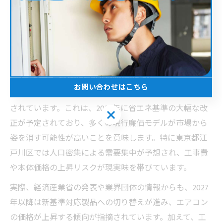
エアコン工事の最適なタイミングを探
る
エアコン工事は2027年問題前が得策か
お問い合わせはこちら
エアコン工事のタイミングについて、2027年問題が注目
されています。これは、2027年に省エネ基準の大幅な改
お問い合わせはこちら
正が予定されており、多くの現行廉価モデルが市場から
姿を消す可能性が高いことを意味します。特に東京都江
戸川区では人口密集による需要集中が予想され、工事費
や本体価格の上昇リスクが現実味を帯びています。
実際、経済産業省の発表や業界団体の情報からも、2027
年以降は新基準対応製品への切り替えが進み、エアコン
の価格が上昇する傾向が指摘されています。加えて、工