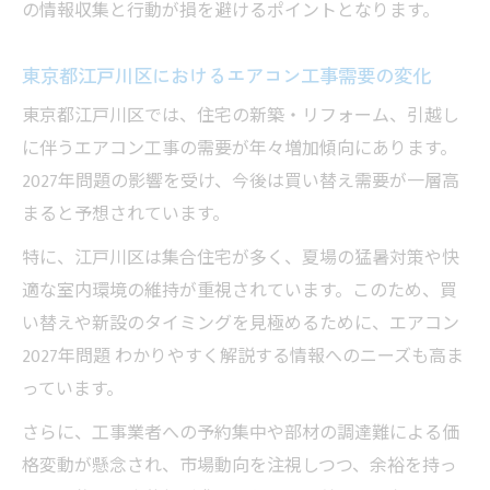
2027年問題を見据えたエアコン工事の最適
の情報収集と行動が損を避けるポイントとなります。
時期
東京都江戸川区におけるエアコン工事需要の変化
エアコン工事のタイミングと補助金活用の
コツ
東京都江戸川区では、住宅の新築・リフォーム、引越し
に伴うエアコン工事の需要が年々増加傾向にあります。
エアコン工事の予約はいつが狙い目か徹底
2027年問題の影響を受け、今後は買い替え需要が一層高
解説
まると予想されています。
新基準導入で増す工事混雑への備え方
エアコン工事混雑と2027年問題への対策方
特に、江戸川区は集合住宅が多く、夏場の猛暑対策や快
法
適な室内環境の維持が重視されています。このため、買
い替えや新設のタイミングを見極めるために、エアコン
新基準導入でエアコン工事予約が難しくな
2027年問題 わかりやすく解説する情報へのニーズも高ま
る理由
っています。
エアコン工事の繁忙期と2027年問題の関係
さらに、工事業者への予約集中や部材の調達難による価
エアコン工事混雑を避けるためのポイント
格変動が懸念され、市場動向を注視しつつ、余裕を持っ
エアコン工事の工事待ちリスクと対応策