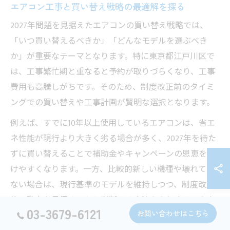
エアコン工事と買い替え戦略の最適解を探る
2027年問題を見据えたエアコンの買い替え戦略では、
「いつ買い替えるべきか」「どんなモデルを選ぶべき
か」が重要なテーマとなります。特に東京都江戸川区で
は、工事繁忙期と重なると予約が取りづらくなり、工事
費用も高騰しがちです。そのため、制度改正前のタイミ
ングでの買い替えや工事計画が賢明な選択となります。
例えば、すでに10年以上使用しているエアコンは、省エ
ネ性能が現行より大きく劣る場合が多く、2027年を待た
ずに買い替えることで補助金やキャンペーンの恩恵を受
けやすくなります。一方、比較的新しい機種や壊れてい
ない場合は、現行基準のモデルを維持しつつ、制度改正
後の動向を見極めてから判断する方法もあります。家庭
03-3679-6121
お問い合わせはこちら
ごとの状況に応じた買い替え戦略を立てることが、損を