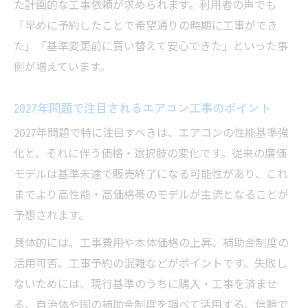
た計画的な工事依頼が求められます。利用者の声でも
省エネ基準見直し後も損しない買い替え戦略
「早めに予約したことで希望通りの時期に工事ができ
エアコン工事と省エネ基準改正後の賢い選
た」「基準変更前に買い替えて安心できた」といった事
択
例が増えています。
省エネ基準強化後のエアコン工事で失敗し
ない方法
2027年問題で注目されるエアコン工事のポイント
エアコン工事と買い替え戦略の最適解を探
2027年問題で特に注目すべきは、エアコンの性能基準強
る
化と、それに伴う価格・選択肢の変化です。従来の廉価
2027年問題後も損しないエアコン工事のポ
モデルは基準未達で販売終了になる可能性があり、これ
イント
までより高性能・高価格帯のモデルが主流となることが
補助金や基準変更に合わせたエアコン工事
予想されます。
計画
具体的には、工事費用や本体価格の上昇、補助金制度の
2027年問題直前の賢いエアコン工事対策
活用可否、工事予約の混雑などがポイントです。失敗し
エアコン工事で損しないための2027年問題
ないためには、現行基準のうちに購入・工事を済ませ
直前対策
る、自治体や国の補助金制度を調べて活用する、信頼で