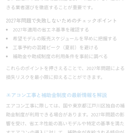
2027年問題前に考えるエアコン工事のポイ
きる業者選びを徹底することが重要です。
ント
2027年問題で失敗しないためのチェックポイント
エアコン工事と補助金活用術の最新情報
2027年適用の省エネ基準を確認する
駆け込み需要で失敗しないエアコン工事の
希望モデルの販売スケジュールを早めに把握する
方法
工事予約の混雑ピーク（夏前）を避ける
エアコン工事と2027年問題対策の実践例
補助金や助成制度の利用条件を事前に調べる
これらのポイントを押さえることで、2027年問題による
損失リスクを最小限に抑えることができます。
エアコン工事と補助金制度の最新情報を解説
エアコン工事に際しては、国や東京都江戸川区独自の補
助金制度が利用できる場合があります。2027年問題の影
響を受け、省エネ性能の高いモデルや特定の基準を満た
すエアコンの導入に対して、補助金が支給される傾向が