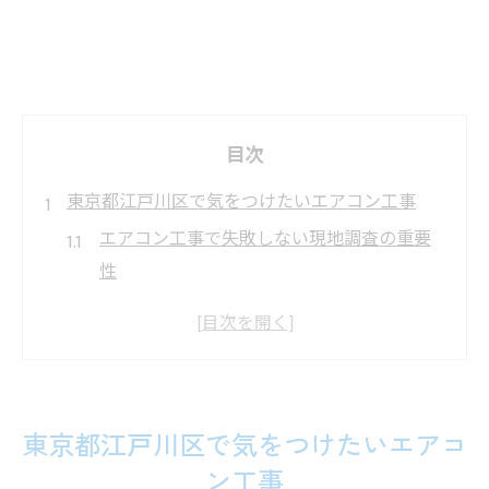
目次
東京都江戸川区で気をつけたいエアコン工事
エアコン工事で失敗しない現地調査の重要
性
設置場所選びと配管ルートの注意点を解説
江戸川区特有のエアコン工事事情とは
工事前に確認したい電源と設置スペース
エアコン工事の追加費用が発生する要因
東京都江戸川区で気をつけたいエアコ
エアコン工事失敗を防ぐための重要ポイント
ン工事