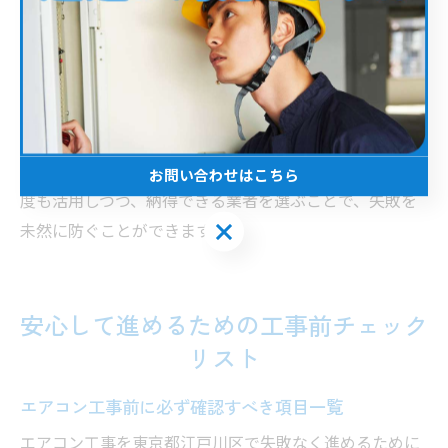
トの口コミや紹介サイト、知人からの評判も参考にしな
がら、複数業者に相談・見積もりを依頼し比較すること
が重要です。
また、見積もり時に工事内容を詳しく説明し、追加費用
やアフターサービスについても明確に提示してくれる業
者は信頼性が高い傾向にあります。江戸川区の補助金制
お問い合わせはこちら
度も活用しつつ、納得できる業者を選ぶことで、失敗を
お問い合わせはこちら
未然に防ぐことができます。
安心して進めるための工事前チェック
リスト
エアコン工事前に必ず確認すべき項目一覧
エアコン工事を東京都江戸川区で失敗なく進めるために