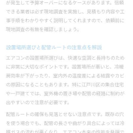
が発生して予算オーバーになるケースがあります。信頼
エアコン取り外し時のトラブル防止策
できる業者は必ず現地調査を実施し、見積もり内容や工
工事後の不具合対応と保証内容の重要性
事手順をわかりやすく説明してくれますので、依頼前に
現地調査の有無を確認しましょう。
エアコン工事時の近隣配慮ポイントとは
江戸川区のエアコン補助金活用術を徹底解説
設置場所選びと配管ルートの注意点を解説
エアコン工事に使える補助金の最新情報
エアコンの設置場所選びは、快適な空調と長持ちのため
江戸川区の補助金申請条件と注意点解説
に非常に大切なポイントです。設置場所が悪いと、冷暖
エアコン購入費用を抑える活用ポイント
房効率が下がったり、室内外の温度差による結露やカビ
補助金対象となるエアコン工事の流れ
の原因になることもあります。特に江戸川区の集合住宅
工事業者との連携で補助金を最大活用
や一戸建てでは、室外機の置き場や配管の経路に制約が
見積もりや追加費用で失敗しない心得とは
出やすいので注意が必要です。
エアコン工事見積もりの比較ポイント解説
配管ルートの確保も見落とせない注意点です。既存の穴
追加費用が発生しやすい工事内容に注意
を使う場合でも、配管の長さや曲がり具合によっては冷
標準工事とオプション作業の違いを確認
媒ガスの流れが悪くなり、エアコン本来の性能を発揮で