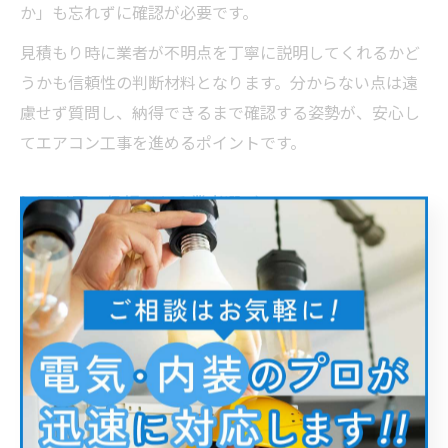
か」も忘れずに確認が必要です。
見積もり時に業者が不明点を丁寧に説明してくれるかど
うかも信頼性の判断材料となります。分からない点は遠
慮せず質問し、納得できるまで確認する姿勢が、安心し
てエアコン工事を進めるポイントです。
江戸川区で信頼できる業者選びのコツ
江戸川区でエアコン工事業者を選ぶ際は、地域密着型で
実績が豊富な業者を選ぶことが安心への第一歩です。地
元での施工経験が多い業者は、区内特有の建物事情や配
線事情にも精通しているため、迅速かつ丁寧な対応が期
待できます。
加えて、口コミ評価や過去の施工事例、資格保有の有
無、保証内容などをチェックしましょう。インターネッ