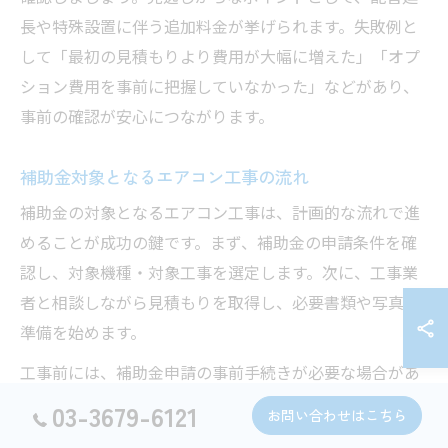
長や特殊設置に伴う追加料金が挙げられます。失敗例と
して「最初の見積もりより費用が大幅に増えた」「オプ
ション費用を事前に把握していなかった」などがあり、
事前の確認が安心につながります。
補助金対象となるエアコン工事の流れ
補助金の対象となるエアコン工事は、計画的な流れで進
めることが成功の鍵です。まず、補助金の申請条件を確
認し、対象機種・対象工事を選定します。次に、工事業
者と相談しながら見積もりを取得し、必要書類や写真の
準備を始めます。
工事前には、補助金申請の事前手続きが必要な場合があ
るため、スケジュールを逆算して進めることが大切で
03-3679-6121
お問い合わせはこちら
す。工事完了後は、領収書や設置写真などを添付して申