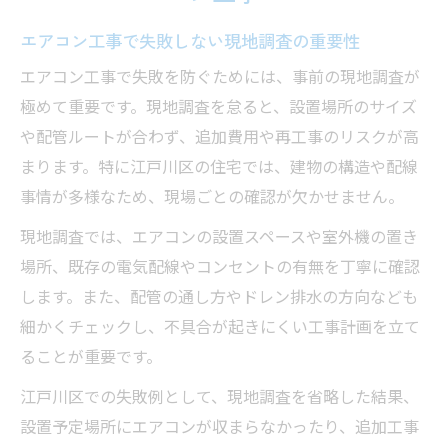
エアコン工事で多い失敗事例と対策法
配管や電源工事の見落としポイントに注意
エアコン工事で失敗しない現地調査の重要性
標準工事とオプション作業の違いを理解
エアコン工事で失敗を防ぐためには、事前の現地調査が
見積もり時に確認すべきエアコン工事内容
極めて重要です。現地調査を怠ると、設置場所のサイズ
や配管ルートが合わず、追加費用や再工事のリスクが高
江戸川区で信頼できる業者選びのコツ
まります。特に江戸川区の住宅では、建物の構造や配線
安心して進めるための工事前チェックリスト
事情が多様なため、現場ごとの確認が欠かせません。
エアコン工事前に必ず確認すべき項目一覧
現地調査では、エアコンの設置スペースや室外機の置き
エアコン設置条件や配管長さのポイント
場所、既存の電気配線やコンセントの有無を丁寧に確認
工事当日の注意点と準備の流れを解説
します。また、配管の通し方やドレン排水の方向なども
工事業者との事前打ち合わせで失敗防止
細かくチェックし、不具合が起きにくい工事計画を立て
見積もり比較でエアコン工事費用を抑える
ることが重要です。
エアコン設置時によくあるトラブルと対策法
江戸川区での失敗例として、現地調査を省略した結果、
エアコン工事で発生しやすいトラブル例
設置予定場所にエアコンが収まらなかったり、追加工事
室外機や配管で注意すべきポイント解説