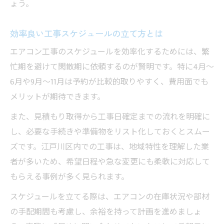
ょう。
エアコン工事に最適な月の傾向を知る
気候や混雑状況を踏まえた時期選びの工夫
効率良い工事スケジュールの立て方とは
江戸川区で工事予約が取りやすい月を紹介
エアコン工事のスケジュールを効率化するためには、繁
工事スケジュールと助成金申請期間の関係
忙期を避けて閑散期に依頼するのが賢明です。特に4月～
家計に優しい月の工事計画を立てるコツ
6月や9月～11月は予約が比較的取りやすく、費用面でも
メリットが期待できます。
また、見積もり取得から工事日確定までの流れを明確に
し、必要な手続きや準備物をリスト化しておくとスムー
ズです。江戸川区内での工事は、地域特性を理解した業
者が多いため、希望日程や急な変更にも柔軟に対応して
もらえる事例が多く見られます。
スケジュールを立てる際は、エアコンの在庫状況や部材
の手配期間も考慮し、余裕を持って計画を進めましょ