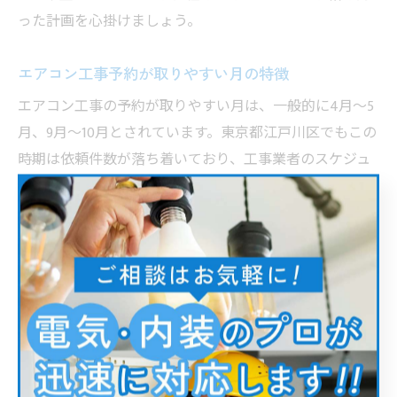
った計画を心掛けましょう。
エアコン工事予約が取りやすい月の特徴
エアコン工事の予約が取りやすい月は、一般的に4月〜5
月、9月〜10月とされています。東京都江戸川区でもこの
時期は依頼件数が落ち着いており、工事業者のスケジュ
ールにも余裕があるため、希望する日時で予約が取りや
すい傾向があります。閑散期を狙うことで、丁寧な現地
調査や見積もり、助成金申請サポートも受けやすくなり
ます。
この時期に予約することで「希望通りの日時に工事をし
てもらえた」「現地調査や見積もりもスムーズだった」
といった利用者の声が多く、トラブルや待ち時間のリス
クも減少します。また、工事内容や費用、助成金の条件