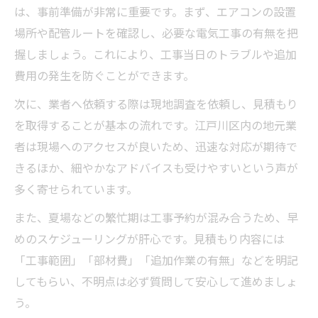
繁忙期を避けて工事費用を抑えるコツ
は、事前準備が非常に重要です。まず、エアコンの設置
春・秋にエアコン工事を行う利点を解説
場所や配管ルートを確認し、必要な電気工事の有無を把
握しましょう。これにより、工事当日のトラブルや追加
エアコン工事予約が取りやすい月の特徴
費用の発生を防ぐことができます。
効率的なエアコン工事を江戸川区で実現する秘
訣
次に、業者へ依頼する際は現地調査を依頼し、見積もり
を取得することが基本の流れです。江戸川区内の地元業
エアコン工事の効率化に必要な事前準備
者は現場へのアクセスが良いため、迅速な対応が期待で
優良業者選びで工事トラブルを防ぐコツ
きるほか、細やかなアドバイスも受けやすいという声が
江戸川区の助成金活用で費用を抑える方法
多く寄せられています。
工事日程調整を成功させるポイントとは
また、夏場などの繁忙期は工事予約が混み合うため、早
エアコン工事中の生活影響を最小限に抑え
めのスケジューリングが肝心です。見積もり内容には
る
「工事範囲」「部材費」「追加作業の有無」などを明記
エアコン工事の予約が取りやすいタイミングと
してもらい、不明点は必ず質問して安心して進めましょ
は
う。
オフシーズンにエアコン工事を予約する利