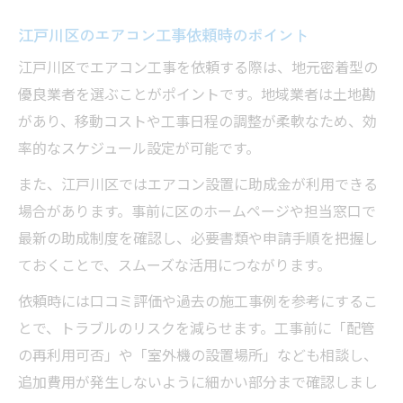
点
江戸川区のエアコン工事依頼時のポイント
工事予約のベストタイミングを見抜く方法
江戸川区でエアコン工事を依頼する際は、地元密着型の
江戸川区で空きやすい時期の特徴を解説
優良業者を選ぶことがポイントです。地域業者は土地勘
助成金申請期間と予約時期の注意点
があり、移動コストや工事日程の調整が柔軟なため、効
予約競争を避けるための事前対策とは
率的なスケジュール設定が可能です。
江戸川区の助成金を活用した工事費用節約術
また、江戸川区ではエアコン設置に助成金が利用できる
エアコン工事助成金の最新情報を確認する
場合があります。事前に区のホームページや担当窓口で
申請手順と必要書類の準備ポイント
最新の助成制度を確認し、必要書類や申請手順を把握し
ておくことで、スムーズな活用につながります。
対象となるエアコン工事内容をしっかり把
握
依頼時には口コミ評価や過去の施工事例を参考にするこ
利用可能な助成金の条件を詳しく知る
とで、トラブルのリスクを減らせます。工事前に「配管
助成金を活用して工事費用を大幅削減
の再利用可否」や「室外機の設置場所」なども相談し、
追加費用が発生しないように細かい部分まで確認しまし
工事スケジュールに最適な月の選び方を解説