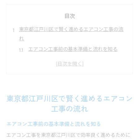
目次
東京都江戸川区で賢く進めるエアコン工事の流
れ
エアコン工事前の基本準備と流れを知る
江戸川区のエアコン工事依頼時のポイント
効率良い工事スケジュールの立て方とは
エアコン工事に必要な手続きと注意点
工事内容と業者選びのコツを押さえる
東京都江戸川区で賢く進めるエアコン
夏本番前に知っておきたいエアコン工事の時期
工事の流れ
選び
エアコン工事に最適な時期の見極め方
エアコン工事前の基本準備と流れを知る
江戸川区で早めに依頼するメリットとは
エアコン工事を東京都江戸川区で効率良く進めるために