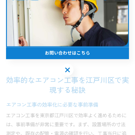
などについてじっくり相談できるため、納得のいく工事
が実現しやすいのも特徴です。
ただし、年度末や大型連休前後は一時的に依頼が集中す
るため、早めの問い合わせと予約がおすすめです。最適
な月を選ぶことで、効率的かつ経済的なエアコン工事が
可能となります。
お問い合わせはこちら
お問い合わせはこちら
効率的なエアコン工事を江戸川区で実
現する秘訣
エアコン工事の効率化に必要な事前準備
エアコン工事を東京都江戸川区で効率よく進めるために
は、事前準備が非常に重要です。まず、設置場所の寸法
測定や、既存の配管・電源の確認を行い、工事当日に追