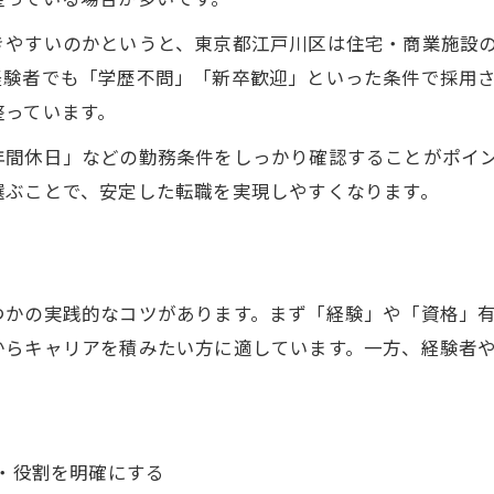
整っている場合が多いです。
資格を活かす電気工事求人江戸川区特集
きやすいのかというと、東京都江戸川区は住宅・商業施設
電気工事求人で資格を最大限に活用
経験者でも「学歴不問」「新卒歓迎」といった条件で採用
江戸川区電気工事求人で必要な資格とは
整っています。
資格所持者が有利な電気工事求人情報
年間休日」などの勤務条件をしっかり確認することがポイ
電気工事求人の資格手当と昇給ポイント
選ぶことで、安定した転職を実現しやすくなります。
電気工事求人がキャリアアップに直結
未経験も安心できる電気工事求人の選び方
未経験歓迎の電気工事求人ポイント紹介
つかの実践的なコツがあります。まず「経験」や「資格」
電気工事求人で未経験者が成長できる訳
からキャリアを積みたい方に適しています。一方、経験者
充実研修が魅力の電気工事求人を選ぶ
未経験スタートの電気工事求人活用術
電気工事求人で未経験からキャリア構築
・役割を明確にする
キャリアアップを狙う電気工事士必見の求人法