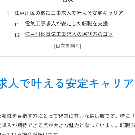
目次
江戸川区の電気工事求人で叶える安定キャリア
電気工事求人が安定した転職を支援
江戸川区電気工事求人の選び方のコツ
電気工事求人がもたらすキャリア形成
電気工事求人で叶う長期雇用と安心
江戸川区の電気工事求人で福利厚生充実
転職なら電気工事の江戸川区求人が注目の理由
求人で叶える安定キャリア
電気工事求人が転職先に選ばれる背景
江戸川区電気工事求人で得るキャリア成長
電気工事求人と他職種転職との違い
た転職を目指す方にとって非常に有力な選択肢です。特に
転職で叶う電気工事求人のメリット
定収入が期待できる点が大きな魅力となっています。転職
江戸川区で増加中の電気工事求人動向