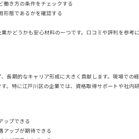
ど働き方の条件をチェックする
電気工事求人で実現するキャリアアップ術
用形態であるかを確認する
キャリア成長に強い電気工事求人選定法
電気工事求人で施工管理を目指す近道
企業かどうかも安心材料の一つです。口コミや評判を参考
電気工事求人が描くキャリアパスの特徴
転職で得る電気工事士のキャリア進展法
福利厚生が充実する江戸川区の電気工事求人
電気工事求人で叶う手厚い福利厚生とは
ず、長期的なキャリア形成に大きく貢献します。現場での
江戸川区電気工事求人の福利厚生徹底比較
お問い合わせはこちら
お問い合わせはこちら
です。特に江戸川区の企業では、資格取得サポートや社内
電気工事求人で重視したい福利厚生項目
福利厚生が転職先選びに与える影響
電気工事求人で生活安定を得る秘訣
アップできる
遇アップが期待できる