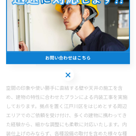
江戸川区
電気工事
取付
修理
業務用エアコン
コンセント
天井
石膏ボード
店舗
オフィス
内装工
電気工事士
お問い合わせはこちら
お問い合わせはこちら
空間の印象や使い勝手に直結する壁や天井の施工を含
め、建物の特性に合わせたプランによる内装工事を実施
しております。拠点を置く江戸川区をはじめとする周辺
エリアでのご依頼を受け付け、多くの建物に携わってき
た経験から、細かな調整にも柔軟に対応いたします。内
装仕上げのみならず、各種設備の取付を含めた様々な種